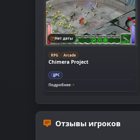
Нет даты
RPG
Arcade
Chimera Project
PC
Подробнее
Отзывы игроков