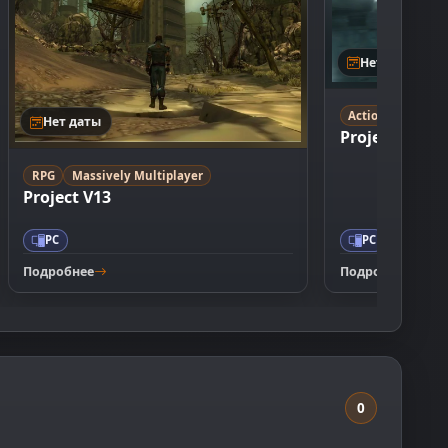
Нет даты
Action
Shooter
Нет даты
Project Offse
RPG
Massively Multiplayer
Project V13
PC
PC
Подробнее
Подробнее
0