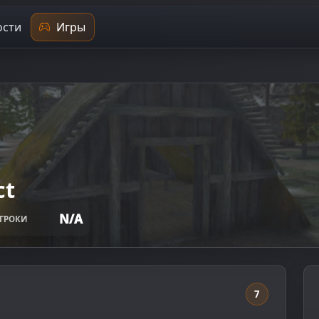
сти
Игры
ct
N/A
ГРОКИ
7