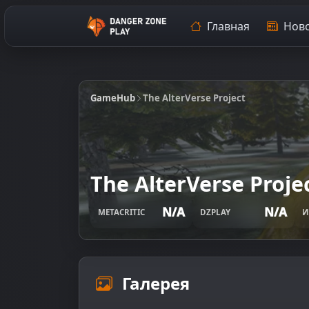
Главная
Ново
GameHub
The AlterVerse Project
The AlterVerse Proje
N/A
N/A
METACRITIC
DZPLAY
И
Галерея