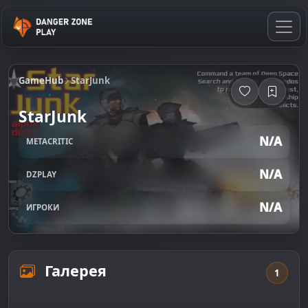
GameHub
StarJunk
StarJunk
N/A
METACRITIC
N/A
DZPLAY
N/A
ИГРОКИ
Галерея
1