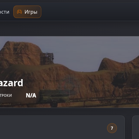
сти
Игры
azard
N/A
ГРОКИ
7