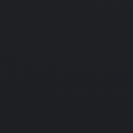
Нет даты
Action
Racing
Rage Rider