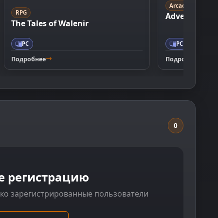
Arcade
RPG
Adventures o
The Tales of Walenir
PC
PC
Подробнее
Подробнее
0
е регистрацию
ько зарегистрированные пользователи