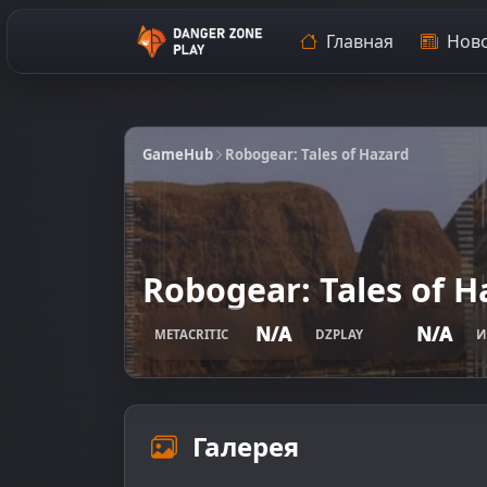
Главная
Ново
GameHub
Robogear: Tales of Hazard
Robogear: Tales of H
N/A
N/A
METACRITIC
DZPLAY
И
Галерея