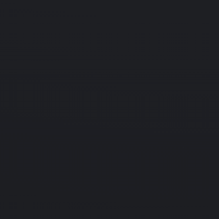
f Tuber
PC
Подробнее