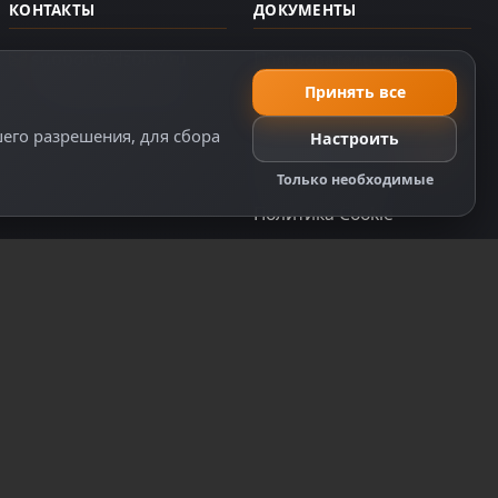
КОНТАКТЫ
ДОКУМЕНТЫ
support@dzplay.ru
Пользовательское
соглашение
+7 (343) 287-02-69
Принять все
Политика персональных
шего разрешения, для сбора
Настроить
данных
Правила оплаты
Только необходимые
Политика Cookie
Настройки cookie
Правообладателям
Правила сообщества
ту