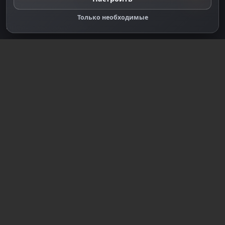
Правообладателям
Только необходимые
Правила сообщества
Зарегистрируйтесь для полного
доступа к сайту
Регистрация
© 2018-2026
dzplay.ru
Размещенная на сайте информация носит
информационный характер и не является публичной
офертой, определяемой положениями ч. 2 ст. 437 ГК
РФ, исключая блоки, помеченные как "Реклама".