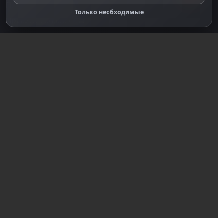
Правообладателям
Только необходимые
Правила сообщества
Зарегистрируйтесь для полного
доступа к сайту
Регистрация
© 2018-2026
dzplay.ru
Размещенная на сайте информация носит
информационный характер и не является публичной
офертой, определяемой положениями ч. 2 ст. 437 ГК
РФ, исключая блоки, помеченные как "Реклама".