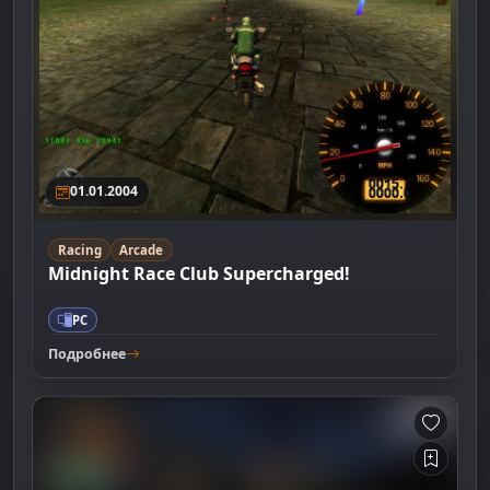
01.01.2004
Racing
Arcade
Midnight Race Club Supercharged!
PC
Подробнее