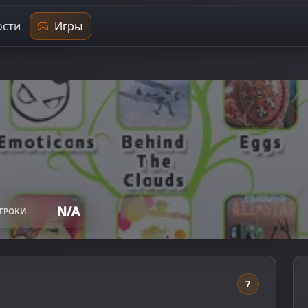
сти
Игры
N/A
ГРОКИ
7