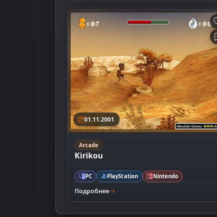
01.11.2001
Arcade
Kirikou
PC
PlayStation
Nintendo
Подробнее