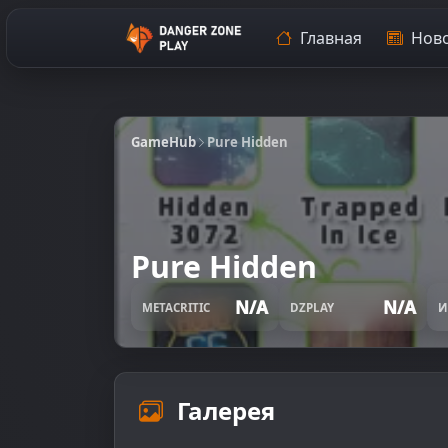
Главная
Ново
GameHub
Pure Hidden
Pure Hidden
N/A
N/A
METACRITIC
DZPLAY
И
Галерея