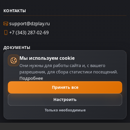
КОНТАКТЫ
support@dzplay.ru
+7 (343) 287-02-69
ДОКУМЕНТЫ
Мы используем cookie
Пользовательское соглашение
Они нужны для работы сайта и, с вашего
Политика персональных данных
разрешения, для сбора статистики посещений.
Подробнее
Правила оплаты
Политика Cookie
Принять все
Настройки cookie
Настроить
Правообладателям
Только необходимые
Правила сообщества