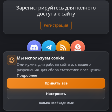
Зарегистрируйтесь для полного
доступа к сайту
Регистрация
Мы используем cookie
© 2018-2026
dzplay.ru
Они нужны для работы сайта и, с вашего
разрешения, для сбора статистики посещений.
Размещенная на сайте информация носит
Подробнее
информационный характер и не является публичной
офертой, определяемой положениями ч. 2 ст. 437 ГК
Принять все
РФ, исключая блоки, помеченные как "Реклама".
Настроить
Только необходимые