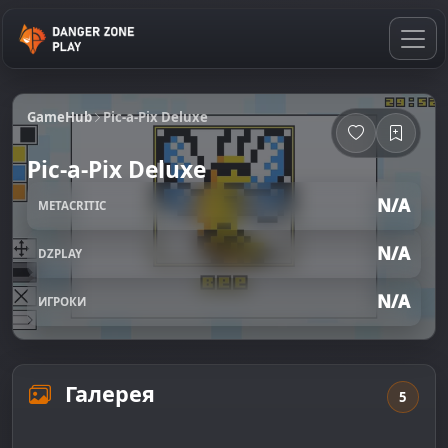
GameHub
Pic-a-Pix Deluxe
Pic-a-Pix Deluxe
N/A
METACRITIC
N/A
DZPLAY
N/A
ИГРОКИ
Галерея
5