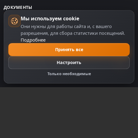
ДОКУМЕНТЫ
Мы используем cookie
Пользовательское соглашение
Они нужны для работы сайта и, с вашего
Политика персональных данных
разрешения, для сбора статистики посещений.
Подробнее
Правила оплаты
Политика Cookie
Принять все
Настройки cookie
Настроить
Правообладателям
Только необходимые
Правила сообщества
Зарегистрируйтесь для полного
доступа к сайту
Регистрация