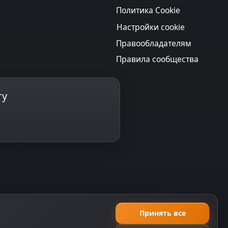
Политика Cookie
Настройки cookie
Правообладателям
Правила сообщества
ту
Принять все
еляемой положениями ч. 2 ст. 437 ГК РФ, исключая