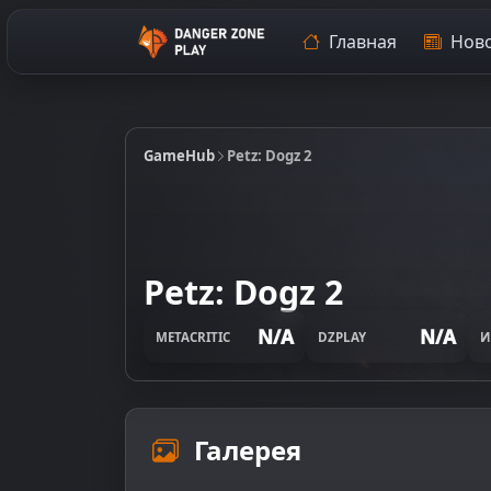
Главная
Ново
GameHub
Petz: Dogz 2
Petz: Dogz 2
N/A
N/A
METACRITIC
DZPLAY
И
Галерея