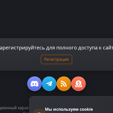
арегистрируйтесь для полного доступа к сай
Регистрация
© 2018-2026
dzplay.ru
онный характер и не является публичной офертой, опред
Мы используем cookie