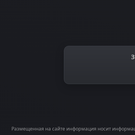
З
Размещенная на сайте информация носит информаци