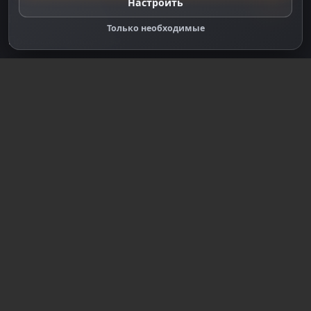
Настроить
Правообладателям
Только необходимые
Правила сообщества
Зарегистрируйтесь для полного
доступа к сайту
Регистрация
© 2018-2026
dzplay.ru
Размещенная на сайте информация носит
информационный характер и не является публичной
офертой, определяемой положениями ч. 2 ст. 437 ГК
РФ, исключая блоки, помеченные как "Реклама".