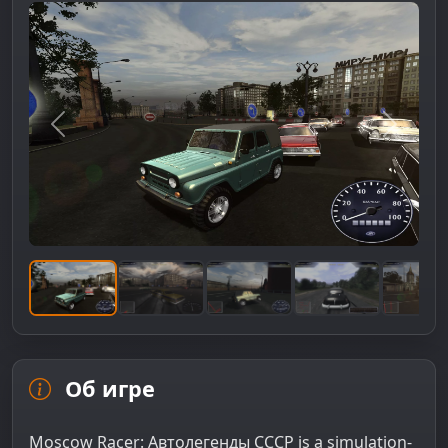
Предыдущее изображение
Следую
Об игре
Moscow Racer: Автолегенды СССР is a simulation-