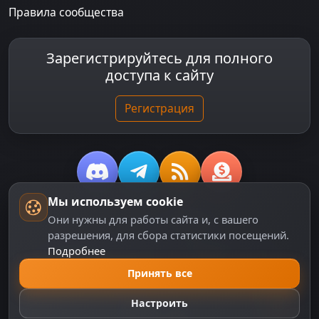
Правила сообщества
Зарегистрируйтесь для полного
доступа к сайту
Регистрация
Мы используем cookie
© 2018-2026
dzplay.ru
Они нужны для работы сайта и, с вашего
разрешения, для сбора статистики посещений.
Размещенная на сайте информация носит
Подробнее
информационный характер и не является публичной
офертой, определяемой положениями ч. 2 ст. 437 ГК
Принять все
РФ, исключая блоки, помеченные как "Реклама".
Настроить