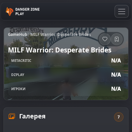
GameHub
MILF Warrior: Desperate Brides
MILF Warrior: Desperate Brides
N/A
METACRITIC
N/A
DZPLAY
N/A
ИГРОКИ
Галерея
7