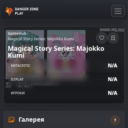
GameHub
Magical Story Series: Majokko Kumi
Magical Story Series: Majokko
Kumi
N/A
METACRITIC
N/A
DZPLAY
N/A
ИГРОКИ
Галерея
7