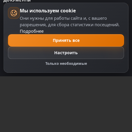
ДОКУМЕНТЫ
Мы используем cookie
Пользовательское соглашение
Они нужны для работы сайта и, с вашего
Политика персональных данных
разрешения, для сбора статистики посещений.
Подробнее
Правила оплаты
Политика Cookie
Принять все
Настройки cookie
Настроить
Правообладателям
Только необходимые
Правила сообщества
Зарегистрируйтесь для полного
доступа к сайту
Регистрация