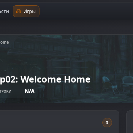
сти
Игры
Home
Ep02: Welcome Home
N/A
ГРОКИ
3