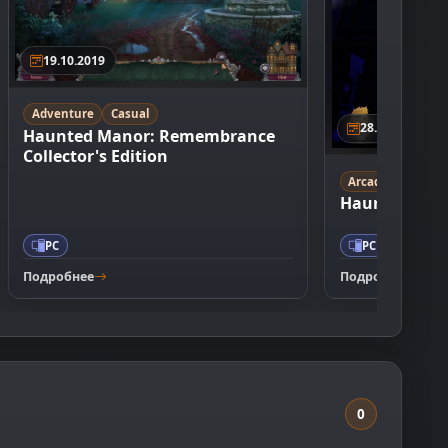
19.10.2019
Adventure
Casual
28.09.2010
Haunted Manor: Remembrance
Collector's Edition
Arcade
Haunted Hous
PC
PC
Подробнее
Подробнее
0