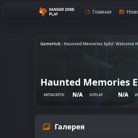
Главная
Ново
GameHub
Haunted Memories Ep02: Welcome 
Haunted Memories 
N/A
N/A
METACRITIC
DZPLAY
И
Галерея