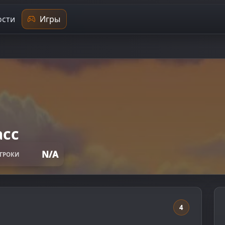
сти
Игры
асс
N/A
ГРОКИ
4