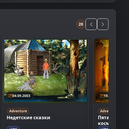
20
04.09.2003
19.04.2007
Adventure
Adventure
Недетские сказки
Пятачок: Бо
космическое