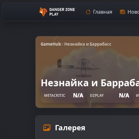
Главная
Ново
GameHub
Незнайка и Баррабасс
Незнайка и Барраб
N/A
N/A
METACRITIC
DZPLAY
И
Галерея