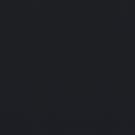
25.02.2009
Adventure
Поросенок Фунтик. Новые
приключения
льшое
 путешествие