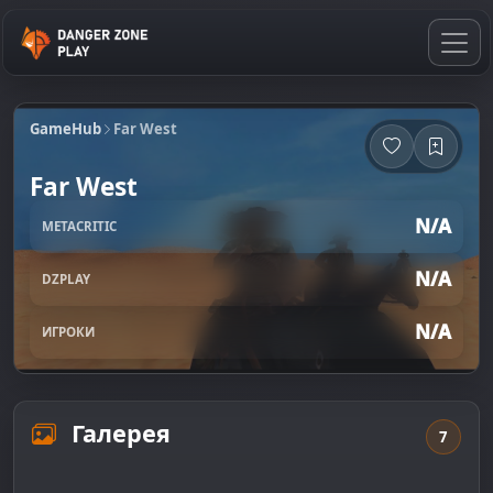
GameHub
Far West
Far West
N/A
METACRITIC
N/A
DZPLAY
N/A
ИГРОКИ
Галерея
7