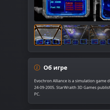
Об игре
Evochron Alliance is a simulation game 
24-09-2005. StarWraith 3D Games publish
PC.