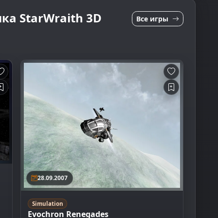
ка StarWraith 3D
Все игры
28.09.2007
Simulation
Evochron Renegades