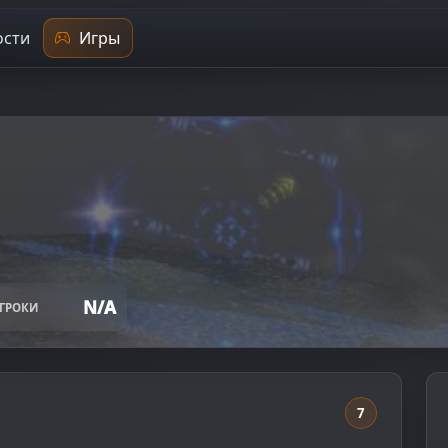
сти
Игры
N/A
ГРОКИ
7