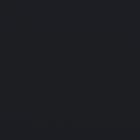
negades
PC
Подробнее