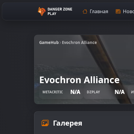
Главная
Ново
GameHub
Evochron Alliance
Evochron Alliance
N/A
N/A
METACRITIC
DZPLAY
И
Галерея