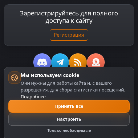
Зарегистрируйтесь для полного
доступа к сайту
Регистрация
Мы используем cookie
© 2018-2026
dzplay.ru
Они нужны для работы сайта и, с вашего
разрешения, для сбора статистики посещений.
Размещенная на сайте информация носит
Подробнее
информационный характер и не является публичной
офертой, определяемой положениями ч. 2 ст. 437 ГК
Принять все
РФ, исключая блоки, помеченные как "Реклама".
Настроить
Только необходимые