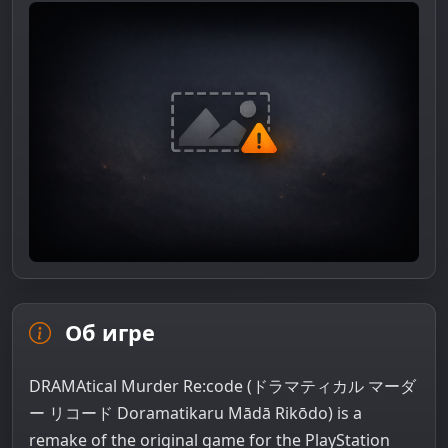
Об игре
DRAMAtical Murder Re:code (ドラマティカル マーダ
ー リコード Doramatikaru Mādā Rikōdo) is a
remake of the original game for the PlayStation