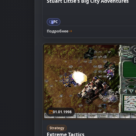
Stuart Little's Big City Adventures
PC
Подробнее
01.01.1998
Strategy
Extreme Tactics