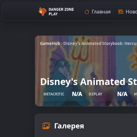
Главная
Ново
GameHub
Disney's Animated Storybook: Hercu
Disney's Animated S
N/A
N/A
METACRITIC
DZPLAY
И
Галерея