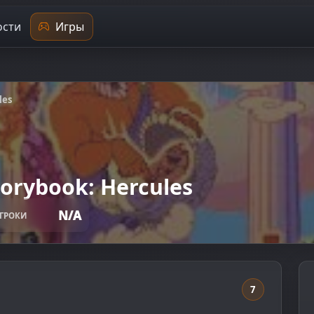
сти
Игры
les
torybook: Hercules
N/A
ГРОКИ
7