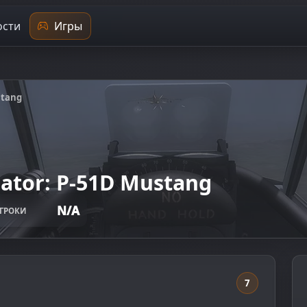
сти
Игры
stang
lator: P-51D Mustang
N/A
ГРОКИ
7