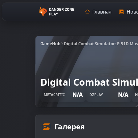
Главная
Ново
GameHub
Digital Combat Simulator: P-51D Mu
Digital Combat Simu
N/A
N/A
METACRITIC
DZPLAY
И
Галерея