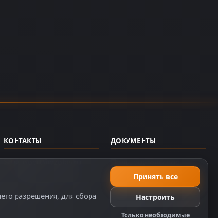
КОНТАКТЫ
ДОКУМЕНТЫ
support@dzplay.ru
Пользовательское
соглашение
+7 (343) 287-02-69
Принять все
Политика персональных
шего разрешения, для сбора
Настроить
данных
Правила оплаты
Только необходимые