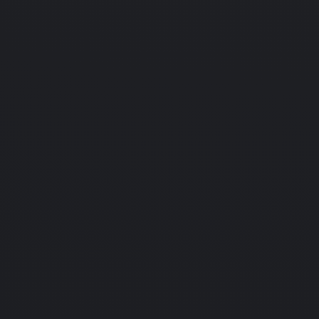
01.01.1998
Simulation
F-15: The Definitive Jet Comba
Simulator
at Simulator: Black
PC
Подробнее