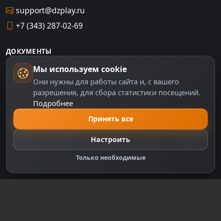
support@dzplay.ru
+7 (343) 287-02-69
ДОКУМЕНТЫ
Мы используем cookie
Пользовательское соглашение
Они нужны для работы сайта и, с вашего
Политика персональных данных
разрешения, для сбора статистики посещений.
Подробнее
Правила оплаты
Политика Cookie
Принять все
Настройки cookie
Настроить
Правообладателям
Только необходимые
Правила сообщества
Зарегистрируйтесь для полного
доступа к сайту