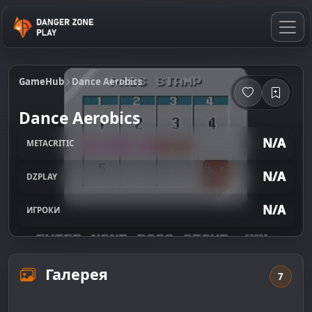
GameHub
Dance Aerobics
Dance Aerobics
N/A
METACRITIC
N/A
DZPLAY
N/A
ИГРОКИ
Галерея
7