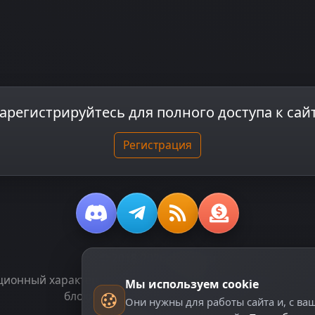
арегистрируйтесь для полного доступа к сай
Регистрация
© 2018-2026
dzplay.ru
онный характер и не является публичной офертой, опред
Мы используем cookie
блоки, помеченные как "Реклама".
Они нужны для работы сайта и, с ва