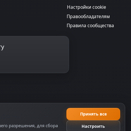
Настройки cookie
Правообладателям
Правила сообщества
ту
Принять все
еляемой положениями ч. 2 ст. 437 ГК РФ, исключая
шего разрешения, для сбора
Настроить