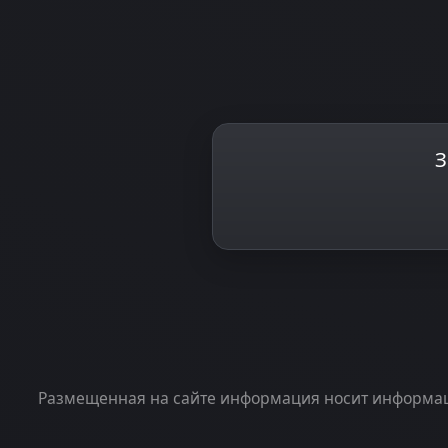
З
Размещенная на сайте информация носит информаци