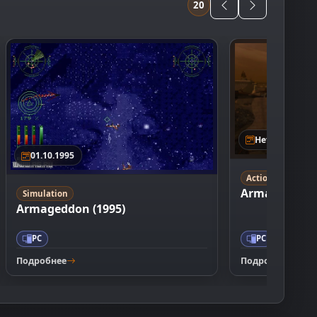
20
Нет даты
01.10.1995
Action
Shooter
Armageddon 
Simulation
Armageddon (1995)
PC
PC
Подробнее
Подробнее