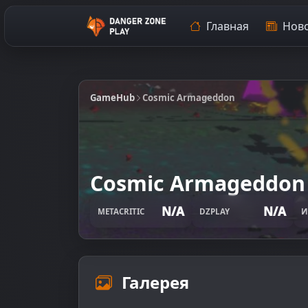
Главная
Ново
GameHub
Cosmic Armageddon
Cosmic Armageddon
N/A
N/A
METACRITIC
DZPLAY
И
Галерея