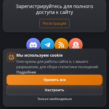
Зарегистрируйтесь для полного
доступа к сайту
Регистрация
Мы используем cookie
© 2018-2026
dzplay.ru
Они нужны для работы сайта и, с вашего
разрешения, для сбора статистики посещений.
Размещенная на сайте информация носит
Подробнее
информационный характер и не является публичной
офертой, определяемой положениями ч. 2 ст. 437 ГК
Принять все
РФ, исключая блоки, помеченные как "Реклама".
Настроить
Только необходимые