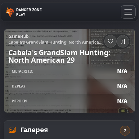
GameHub
Cabela's GrandSlam Hunting: North American 29
Cabela's GrandSlam Hunting:
North American 29
N/A
METACRITIC
N/A
DZPLAY
N/A
ИГРОКИ
Галерея
7