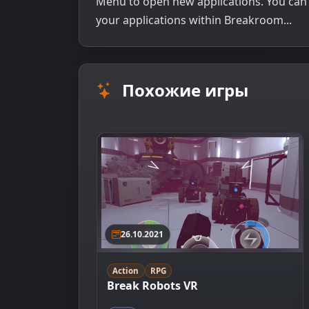
Menu to open new applications. You ca
your applications within Breakroom...
Похожие игры
26.10.2021
Action
RPG
Break Robots VR