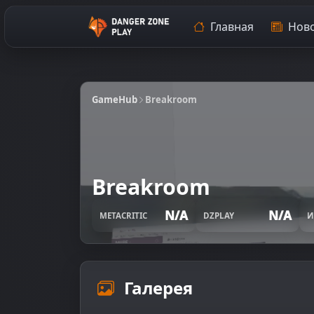
Главная
Ново
GameHub
Breakroom
Breakroom
N/A
N/A
METACRITIC
DZPLAY
И
Галерея