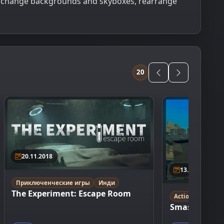
n change backgrounds and skyboxes, rearrange
20
20.11.2018
13.04.2023
Приключенческие игры
Инди
The Experiment: Escape Room
Action
Casual
Smash Room