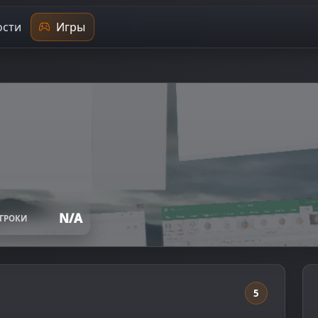
сти
Игры
N/A
ГРОКИ
5