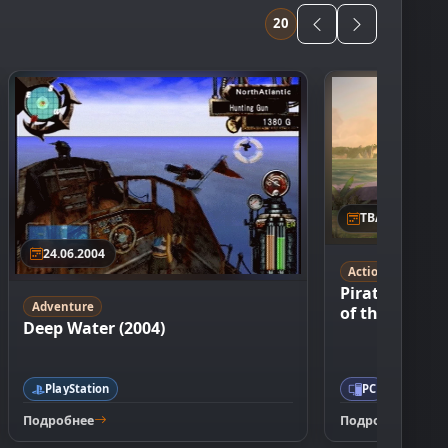
20
TBA
24.06.2004
Action
RPG
Pirates of th
Adventure
of the Damn
Deep Water (2004)
PlayStation
PC
PlaySta
Подробнее
Подробнее