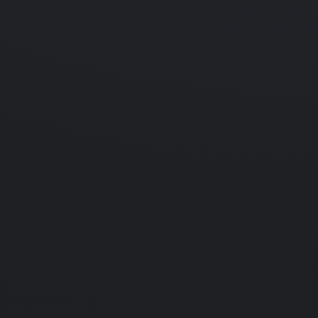
22.02.2005
Simulation
S.C.S. Dangerous Waters
e Caribbean: Armada
ed
tion
Xbox
PC
Подробнее