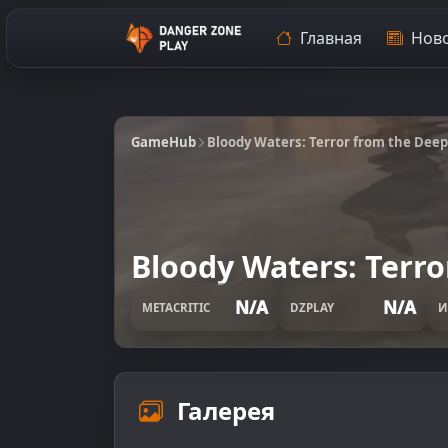
Главная
Ново
GameHub
Bloody Waters: Terror from the Deep
Bloody Waters: Terro
N/A
N/A
METACRITIC
DZPLAY
И
Галерея