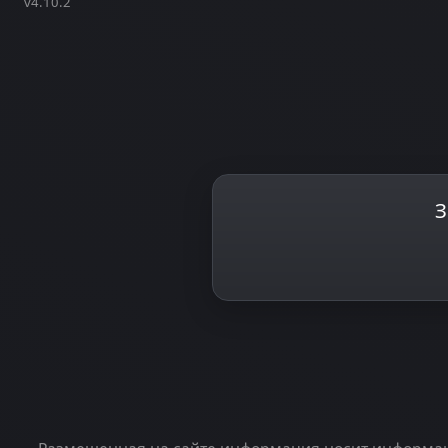
v4.10.2
З