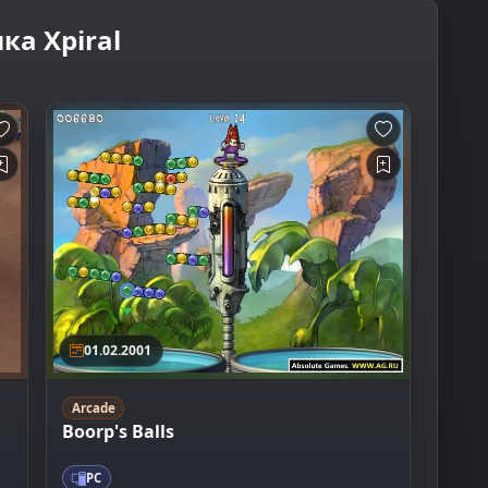
ка Xpiral
01.02.2001
Arcade
Boorp's Balls
PC