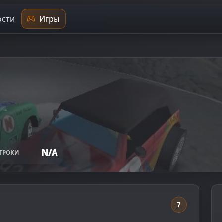
сти
Игры
N/A
ГРОКИ
7