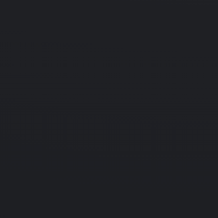
01.01.1998
Racing
Arcade
Plane Crazy