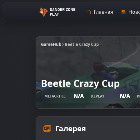
Главная
Ново
GameHub
Beetle Crazy Cup
Beetle Crazy Cup
N/A
N/A
METACRITIC
DZPLAY
И
Галерея