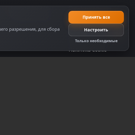
support@dzplay.ru
Пользовательское
соглашение
+7 (343) 287-02-69
Принять все
Политика персональных
шего разрешения, для сбора
Настроить
данных
Правила оплаты
Только необходимые
Политика Cookie
Настройки cookie
Правообладателям
Правила сообщества
ту