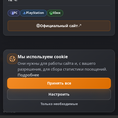
PC
PlayStation
Xbox
Официальный сайт
Мы используем cookie
Они нужны для работы сайта и, с вашего
разрешения, для сбора статистики посещений.
Подробнее
DZPLAY
Принять все
DZPlay — игровой портал с новостями, аналитикой,
Настроить
обзорами и сервисами для геймеров. Всё о мире
видеоигр в одном месте.
Только необходимые
v4.10.2