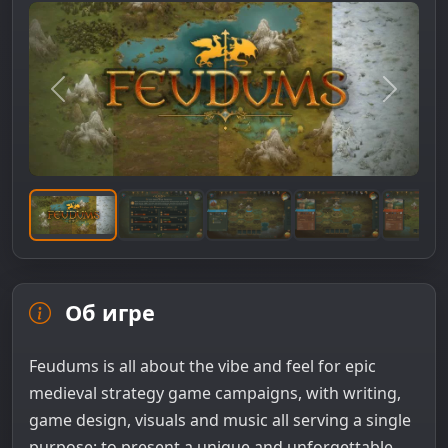
Предыдущее изображение
Следую
Об игре
Feudums is all about the vibe and feel for epic
medieval strategy game campaigns, with writing,
game design, visuals and music all serving a single
purpose: to present a unique and unforgettable